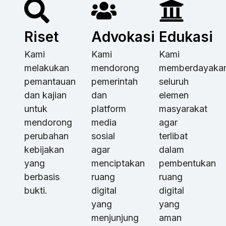
Riset
Advokasi
Edukasi
Kami
Kami
Kami
melakukan
mendorong
memberdayaka
pemantauan
pemerintah
seluruh
dan kajian
dan
elemen
untuk
platform
masyarakat
mendorong
media
agar
perubahan
sosial
terlibat
kebijakan
agar
dalam
yang
menciptakan
pembentukan
berbasis
ruang
ruang
bukti.
digital
digital
yang
yang
menjunjung
aman